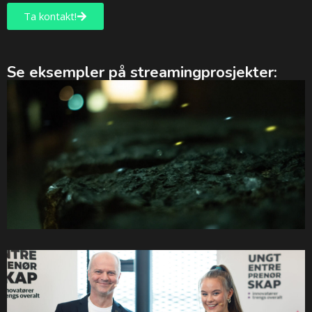
Ta kontakt!
Se eksempler på streamingprosjekter:
The Digitalisation of Memory
Webinar
Streaming