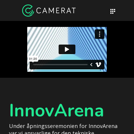
InnovArena
Under åpningsseremonien for InnovArena
var vi ansvarlige for den tekniske