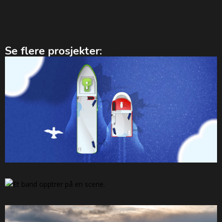
Se flere prosjekter:
AQS
Animasjon
NTE 100 år
Foto
Event